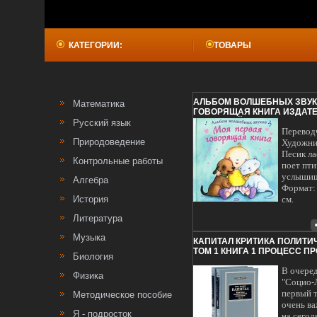
КАТЕГОРИИ:
ТОВАРЫ
АЛЬБОМ ВОЛШЕБНЫХ ЗВУК
Математика
ГОВОРЯЩАЯ КНИГА ИЗДАТЕ
Г ТВЕРДЫЙ ПЕРЕПЛЕТ, 10 СТР
Русский язык
Перевод
28021-6 ТИРАЖ: 5000 ЭКЗ 
Природоведение
ИЛЛЮСТРАЦИИ ИНФО 12534
Художни
Песик ла
Контрольные работы
поет пти
услышишь
Алгебра
Формат:
История
см.
Литература
Музыка
КАПИТАЛ КРИТИКА ПОЛИТИ
ТОМ 1 КНИГА 1 ПРОЦЕСС 
Биология
КАПИТАЛА (КОМПЛЕКТ ИЗ 2 
В очере
ЛОГОС ИНФО 12545L.
Физика
"Социо-
первый 
Методическое пособие
очень ва
Я - подросток
на сего