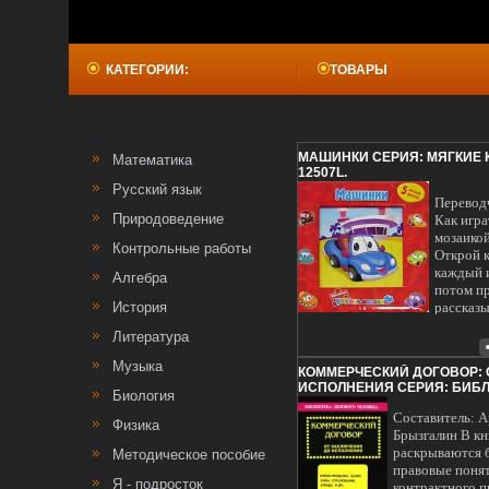
КАТЕГОРИИ:
ТОВАРЫ
МАШИНКИ СЕРИЯ: МЯГКИЕ 
Математика
12507L.
Русский язык
Перевод
Природоведение
Как игра
мозаикой
Контрольные работы
Открой 
каждый и
Алгебра
потом п
История
рассказ
представ
Литература
перед бф
Музыка
КОММЕРЧЕСКИЙ ДОГОВОР: 
ИСПОЛНЕНИЯ СЕРИЯ: БИБ
Биология
ЧЕЛОВЕКА ИНФО 12520L.
Составитель: 
Физика
Брызгалин В кн
раскрываются 
Методическое пособие
правовые поня
Я - подросток
контрактного п