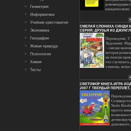
рекомендации 
Геометрия
юридическому
текста договор
Информатика
наиболее расп
Учебник-хрестоматия
типаыдцловые
СМЕЛАЯ СЛОНИХА СИНДИ 
договоров, пре
Экономика
СЕРИЯ: ДРУЗЬЯ ИЗ ДЖУНГЛ
Для юристов, 
руководителей,
География
Переводчик: Т
предпринимате
Художник: Мар
Живая природа
коммерсантов, 
– смелая мален
Автор Леонид 
которая решил
Психология
(составитель, а
на поиски при
Химия
что случилось 
узнаешь, когда
Тесты
эту веселую и
дружбе обитат
африканских д
СВЕТОФОР КНИГА-ИГРА ИЗ
Составь три ка
2007 Г ТВЕРДЫЙ ПЕРЕПЛЕТ, 6
которых нарис
22763-1 ТИРАЖ: 5000 ЭКЗ ИН
ее друзья, и с
Переводчик
объемную фигу
Селиверсто
слонихи Книжк
Neale Brodi
Играй и масте
просто книж
подарок для м
возможност
детям выуч
дорожного 
заодно и по