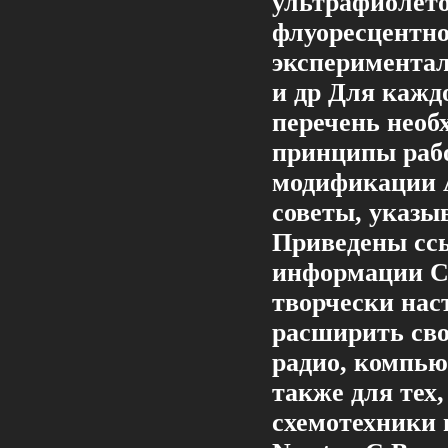
ультрафиолето
флуоресцентно
эксперимента
и др Для кажд
перечень необ
принципы рабо
модификации А
советы, указы
Приведены сс
информации С
творчески на
расширить сво
радио, компью
также для тех
схемотехники 