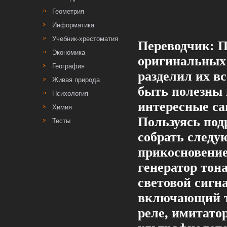
Геометрия
Информатика
Учебник-хрестоматия
Переводчик: П
Экономика
оригинальных
География
разделил их в
Живая природа
быть полезны 
Психология
интересные са
Химия
Пользуясь под
Тесты
собрать следу
прикосновение
генератор тона
световой сиг
включающий т
реле, имитато