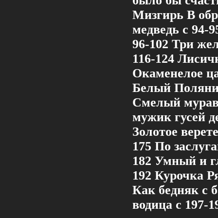
было бы счасть
Мизгирь В обр
медведь c 94-
96-102 Три жел
116-124 Лисичк
Окаменелое ца
Белый Полянин
Смелый мураве
мужик гусей де
Золотое верет
175 По заслуга
182 Умный и г
192 Курочка Ря
Как бедняк с 
водица c 197-1