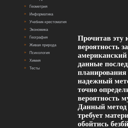
Геометрия
Информатика
Учебник-хрестоматия
Экономика
Прочитав эту 
География
вероятность з
Живая природа
Психология
американский 
Химия
данные послед
Тесты
планирования 
надежный мето
точно определ
вероятность м
Данный метод 
требует матер
обойтись безб