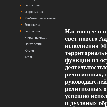
Геометрия
Информатика
Учебник-хрестоматия
Экономика
Настоящее пос
География
свет нового А
Живая природа
Психология
исполнения М
Химия
территориаль
Тесты
функции по о
деятельностью
религиозных, 
руководителей
религиозных о
успешно испол
и духовных об