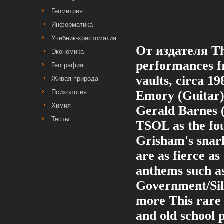
Геометрия
Информатика
Учебник-хрестоматия
От издателя T
Экономика
performances f
География
vaults, circa 1
Живая природа
Психология
Emory (Guitar)
Химия
Gerald Barnes (
Тесты
TSOL as the fou
Grisham's snarl
are as fierce a
anthems such a
Government/Sil
more This rare 
and old school 