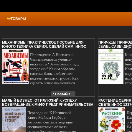
ТОВАРЫ
МЕХАНИЗМЫ ПРАКТИЧЕСКОЕ ПОСОБИЕ ДЛЯ
ПРИЧУДЫ ПРИРОДЫ
ЮНОГО ТЕХНИКА СЕРИЯ: СДЕЛАЙ САМ! ИНФО
JEWEL CASE) ДИС
12360L.
РЕГИОНАЛЬНЫЙ КО
Переводчик: А Нисилевич
Кни
ДОРОЖКИ: DOLBY 
ИЗОБРАЖЕНИЯ: STA
Чем занимаются ученые-
поп
ЛИЦЕНЗИОННЫЕ И
инженеры? Зачем велосипеду
био
звездочки? Каким образом
Ива
система блоков облегчает
выд
подъем тяжелых грузов? Как
изда
сделать вечно качающийся
утр
маятник? Только человек
позн
саыдкрпособен создавать
выз
механизмы и использовать их
инт
МАЛЫЙ БИЗНЕС: ОТ ИЛЛЮЗИЙ К УСПЕХУ
РАСТЕНИЕ СЕРИЯ
в своих нуждах Эта книга
нов
ВОЗВРАЩЕНИЕ К МИФУ ПРЕДПРИНИМАТЕЛЬСТВА
СВЕТЕ ИНФО 1237
рассказывает об очень
чит
ИЗДАТЕЛЬСТВО: ОЛИМП-БИЗНЕС, 2005 Г
важных и интересных
вза
Переводчик: К Негинский
Пе
ТВЕРДЫЙ ПЕРЕПЛЕТ, 230 СТР ISBN 5-901028-93-7,
изобретениях человека в
при
0-88730-728-0 ФОРМАТ: 60X90/16 (~145Х217 ММ)
Книга Майкла Гербера,
Ел
области механики Автор
ост
ИНФО 12365L.
которого считают ведущим
о 
Дэвид Гловер.
акт
специалистом в области
На
ост
малого бизнеса, позволяет по-
фо