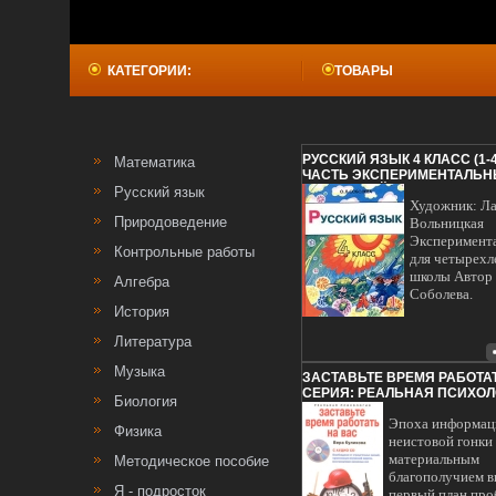
КАТЕГОРИИ:
ТОВАРЫ
РУССКИЙ ЯЗЫК 4 КЛАСС (1-4),
Математика
ЧАСТЬ ЭКСПЕРИМЕНТАЛЬН
НАЧАЛЬНОЙ ШКОЛЫ ИЗДАТ
Русский язык
Художник: Л
2000 Г ТВЕРДЫЙ ПЕРЕПЛЕТ, 2
Природоведение
117-7 ТИРАЖ: 2000 ЭКЗ ФОРМ
Вольницкая
(~170Х215 ММ) ИНФО 11501L.
Эксперимент
Контрольные работы
для четырехл
школы Автор
Алгебра
Соболева.
История
Литература
Музыка
ЗАСТАВЬТЕ ВРЕМЯ РАБОТАТЬ
СЕРИЯ: РЕАЛЬНАЯ ПСИХОЛО
Биология
Эпоха информац
Физика
неистовой гонки 
материальным
Методическое пособие
благополучием в
Я - подросток
первый план про