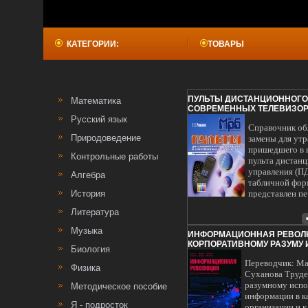
КАТЕГОРИИ:
ТОВАРЫ
ПУЛЬТЫ ДИСТАНЦИОННОГО
Математика
СОВРЕМЕННЫХ ТЕЛЕВИЗОР
МАССОВАЯ РАДИОБИБЛИОТЕ
Русский язык
Справочник об
Природоведение
замены для утр
пришедшего в 
Контрольные работы
пульта дистан
управления (П
Алгебра
табличной фор
История
представлен п
соответствия 
Литература
телевизоров и
соответствую
Музыка
ИНФОРМАЦИОННАЯ РЕВОЛЮ
ПДУ В каждом 
КОРПОРАТИВНОМУ РАЗУМУ 
приведены тип
Биология
АЛЬПИНА БИЗНЕС БУКС, А
управления, м
Переводчик: М
2008 Г ТВЕРДЫЙ ПЕРЕПЛЕТ, 2
Физика
памяти и микро
9614-0731-0, 978-0-471-7707
Суханова Труде
применяемых в
ФОРМАТ: 60X90/16 (~145Х21
разумному исп
Методическое пособие
пультах Приве
информации в к
соответствия 
Я - подросток
организации и к